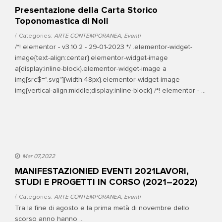
Presentazione della Carta Storico
Toponomastica di Noli
Categories:
ARTE CONTEMPORANEA
,
Eventi
/*! elementor - v3.10.2 - 29-01-2023 */ .elementor-widget-
image{text-align:center}.elementor-widget-image
a{display:inline-block}.elementor-widget-image a
img[src$=".svg"]{width:48px}.elementor-widget-image
img{vertical-align:middle;display:inline-block} /*! elementor - ...
Mar 07,2022
MANIFESTAZIONIED EVENTI 2021LAVORI,
STUDI E PROGETTI IN CORSO (2021–2022)
Categories:
ARTE CONTEMPORANEA
,
Eventi
Tra la fine di agosto e la prima metà di novembre dello
scorso anno hanno ...