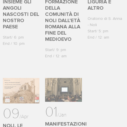
INSIEME GLI
FORMAZIONE
LIGURIA E
ANGOLI
DELLA
ALTRO
NASCOSTI DEL
COMUNITÀ DI
Oratorio di S. Anna
NOSTRO
NOLI DALL’ETÀ
- Noli
PAESE
ROMANA ALLA
Start
5: pm
FINE DEL
Start
6: pm
End
12: am
MEDIOEVO
End
10: pm
Start
9: pm
End
12: am
01
09
/
Jan
/
Apr
MANIFESTAZIONI
NOLI, LE