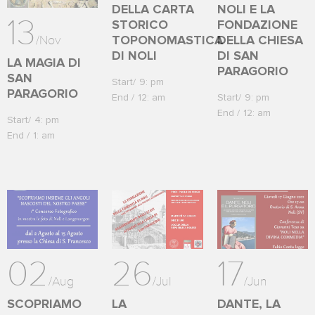
DELLA CARTA
NOLI E LA
13
STORICO
FONDAZIONE
/
Nov
TOPONOMASTICA
DELLA CHIESA
DI NOLI
DI SAN
LA MAGIA DI
PARAGORIO
SAN
Start
9: pm
PARAGORIO
End
12: am
Start
9: pm
End
12: am
Start
4: pm
End
1: am
02
26
17
/
Aug
/
Jul
/
Jun
SCOPRIAMO
LA
DANTE, LA